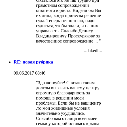
Оказалось это не так трудно при
грамотном сопровождении
опытного юриста. Видели бы Вы
их лица, когда принесла решение
суда. Теперь точно знаю, надо
судиться, чтобы знали, и на них
управа есть. Спасибо Денису
Владиьировичу Проскурякову за
качественное сопровождение ... "
-- lakedl --
RE: новая рубрика
09.06.2017 08:46
"Здравствуйте! Считаю своим
долгом выразить вашему центру
огромную благодарность за
помощь в решении моей
проблемы. Если бы не ваш центр
,то мои жилищные условия
значительно ухудшились.
Спасибо вам от лица всей моей
семьи у которой осталась крыша