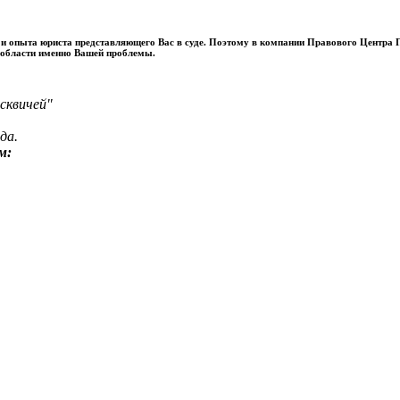
и и опыта юриста представляющего Вас в суде. Поэтому в компании Правового Центр
 области именно Вашей проблемы.
сквичей"
да.
м: