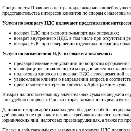
Специалисты Правового центра поддержки москвичей осущест
представительства интересов клиентов по спорам с налоговым
Услуги по возврату НДС включают представление интересо
возврат НДС при экспортно-импортных операциях;
возврат внутреннего НДС, в том числе при отсутствии р
возврат НДС при совершении отдельных операций, обла
Услуги по возмещению НДС из бюджета включают:
предварительные консультации по вопросам оформления
квалифицированная экспертиза предоставленных клиентом 
подготовка запросов на возврат НДС с своевременной га
уведомление клиента о направлении запроса в соответст
представление интересов клиента в Арбитражном суде.
Возврат налогоплательщику значительных сумм из бюджета осущ
внесудебного порядка. Однако вторая возможность реализуется
Данная категория арбитражных дел обладает особой специфико
добровольно не признают исковые требования налогоплательщи
юридических лиц, налоговых правонарушениях, а также по пр
Подача в арбитражный суд заявления о возврате НДС предполаг