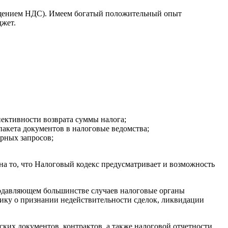
ещением НДС). Имеем богатый положительный опыт
джет.
пективности возврата суммы налога;
пакета документов в налоговые ведомства;
рных запросов;
 на то, что Налоговый кодекс предусматривает и возможность
 подавляющем большинстве случаев налоговые органы
ику о признании недействительности сделок, ликвидации
ских документов, контрактов, а также налоговой отчетности