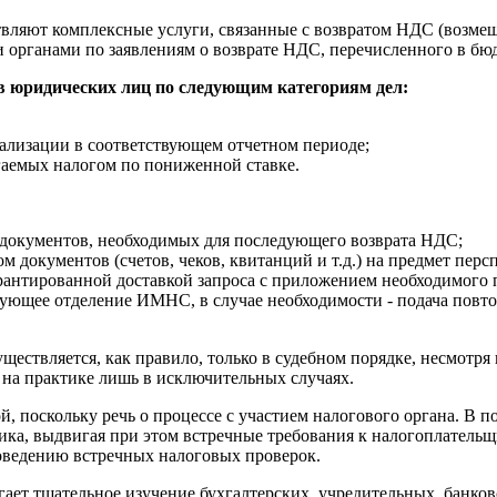
вляют комплексные услуги, связанные с возвратом НДС (возм
и органами по заявлениям о возврате НДС, перечисленного в бю
в юридических лиц по следующим категориям дел:
еализации в соответствующем отчетном периоде;
гаемых налогом по пониженной ставке.
 документов, необходимых для последующего возврата НДС;
документов (счетов, чеков, квитанций и т.д.) на предмет перс
рантированной доставкой запроса с приложением необходимого 
вующее отделение ИМНС, в случае необходимости - подача повто
ествляется, как правило, только в судебном порядке, несмотря
 на практике лишь в исключительных случаях.
й, поскольку речь о процессе с участием налогового органа. В
ка, выдвигая при этом встречные требования к налогоплательщ
оведению встречных налоговых проверок.
ает тщательное изучение бухгалтерских, учредительных, банков