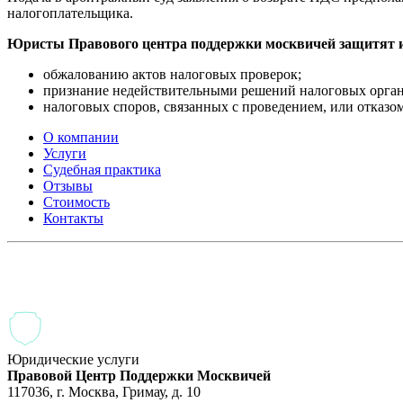
налогоплательщика.
Юристы Правового центра поддержки москвичей защитят и
обжалованию актов налоговых проверок;
признание недействительными решений налоговых орган
налоговых споров, связанных с проведением, или отказом
О компании
Услуги
Судебная практика
Отзывы
Стоимость
Контакты
Выписка и выселение из квартиры (жилого помещения)
Наследственные споры
Раздел имущества
Юридические услуги
Правовой Центр Поддержки Москвичей
117036
,
г. Москва
,
Гримау, д. 10