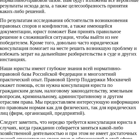
нормативно-правовой базой. Вам будут изложены все вероятные
результаты исхода дела, а также целесообразность принятия
каких-либо решений.
По результатам исследования обстоятельств возникновения
правовых споров и конфликтов, а также имеющейся
документации, юрист поможет Вам принять правильное
решение в сложившейся ситуации, чтобы выйти из нее
победителем. Кроме того, довольно часто юридическая
консультация помогает на месте решить возникшую проблему и
избежать затрат на дальнейшие разбирательства в суде и других
инстанциях.
Наши юристы имеют глубокие знания всей нормативно-
правовой базы Российской Федерации и многолетний
практический опыт. Правовой Центр Поддержки Москвичей
окажет помощь, если нужна консультация юриста по
гражданским делам, налоговому законодательству, земельным
вопросам, криминальному, административному и другим
отраслям права. Мы предоставляем интересующую информацию
по правовым нормам как для физических, так для юридических
лиц (фирм, организаций, предприятий).
Следует заметить, что нередко требуется консультация юриста в
случаях, когда гражданин собирается заняться какой-либо
хозяйственной деятельностью и при этом не имеет достаточных
знаний относительно своих прав и обязанностей в этой сфере.